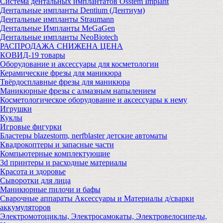
Система дентальных имплантатов Osstem Implant
Дентальные импланты Dentium (Дентиум)
Дентальные импланты Straumann
Дентальные Импланты MeGaGen
Дентальные импланты NeoBiotech
РАСПРОДАЖА СНИЖЕНА ЦЕНА
КОВИД-19 товары
Оборудование и аксессуары для косметологии
Керамические фрезы для маникюра
Твёрдосплавные фрезы для маникюра
Маникюрные фрезы с алмазным напылением
Косметологическое оборудование и аксессуары к нему
Игрушки
Куклы
Игровые фигурки
Бластеры blazestorm, nerfblaster детские автоматы
Квадрокоптеры и запасные части
Компьютерные комплектующие
3d принтеры и расходные материалы
Красота и здоровье
Сыворотки для лица
Маникюрные пилочи и бафы
Сварочные аппараты Аксессуары и Материалы д/сварки
аккумуляторов
Электромотоциклы, Электросамокаты, Электровелосипеды,