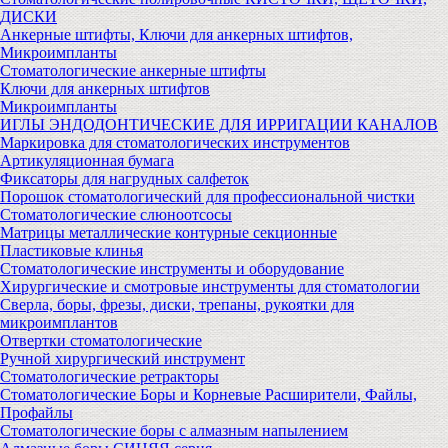
ДИСКИ
Анкерные штифты, Ключи для анкерных штифтов,
Микроимпланты
Стоматологические анкерные штифты
Ключи для анкерных штифтов
Микроимпланты
ИГЛЫ ЭНДОДОНТИЧЕСКИЕ ДЛЯ ИРРИГАЦИИ КАНАЛОВ
Маркировка для стоматологических инструментов
Артикуляционная бумага
Фиксаторы для нагрудных салфеток
Порошок стоматологический для профессиональной чистки
Стоматологические слюноотсосы
Матрицы металлические контурные секционные
Пластиковые клинья
Стоматологические инструменты и оборудование
Хирургические и смотровые инструменты для стоматологии
Сверла, боры, фрезы, диски, трепаны, рукоятки для
микроимплантов
Отвертки стоматологические
Ручной хирургический инструмент
Стоматологические ретракторы
Стоматологические Боры и Корневые Расширители, Файлы,
Профайлы
Стоматологические боры с алмазным напылением