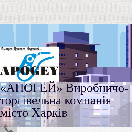
«АПОГЕЙ» Виробничо-
торгівельна компанія
місто Харків