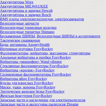
Аккумуляторы Worx
Аккумуляторы MILWAUKEE
Аккумуляторы и зарядки Dewalt
Аккумуляторы и зарядки Bosch
BMS платы электровелосипедов, электросамокатов
Велосипедные запчасти
Велосипедные тормозные колодки
Велосипедные трещетки Shimano
Бескамерные ШИНЫ, Велосипедные ШИНЫ в ассортименте
Тактическое снаряжение
Бады, витамины ApogeyHealth
Интимные игрушки FoxyRocksy
Фаллоимитаторы, вибраторы, массажеры, стимуляторы
Анальные вибраторы и пробки FoxyRocksy
Вибраторы «микрофон» Wand vibrator
Стеклянные фаллоимитаторы FoxyRocksy
Вибраторы «кролик» FoxyRocksy
Силиконовые фаллоимитаторы FoxyRocksy
Вибраторы яйцо FoxyRocksy
Куклы для взрослых FoxyRocksy
Маски, ушки, короны FoxyRocksy
Эротическое женское белье FoxyRocksy
Женская бижутерия FoxyRocksy
Запасные части и расходники для электропылесосов
Запасные части и аксессуары пылесосов Dreame