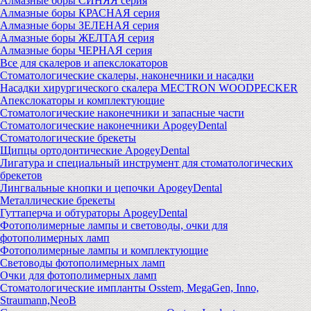
Алмазные боры СИНЯЯ серия
Алмазные боры КРАСНАЯ серия
Алмазные боры ЗЕЛЕНАЯ серия
Алмазные боры ЖЕЛТАЯ серия
Алмазные боры ЧЕРНАЯ серия
Все для скалеров и апекслокаторов
Стоматологические скалеры, наконечники и насадки
Насадки хирургического скалера MECTRON WOODPECKER
Апекслокаторы и комплектующие
Стоматологические наконечники и запасные части
Стоматологические наконечники ApogeyDental
Стоматологические брекеты
Щипцы ортодонтические ApogeyDental
Лигатура и специальный инструмент для стоматологических
брекетов
Лингвальные кнопки и цепочки ApogeyDental
Металлические брекеты
Гуттаперча и обтураторы ApogeyDental
Фотополимерные лампы и световоды, очки для
фотополимерных ламп
Фотополимерные лампы и комплектующие
Световоды фотополимерных ламп
Очки для фотополимерных ламп
Стоматологические импланты Osstem, MegaGen, Inno,
Straumann,NeoB