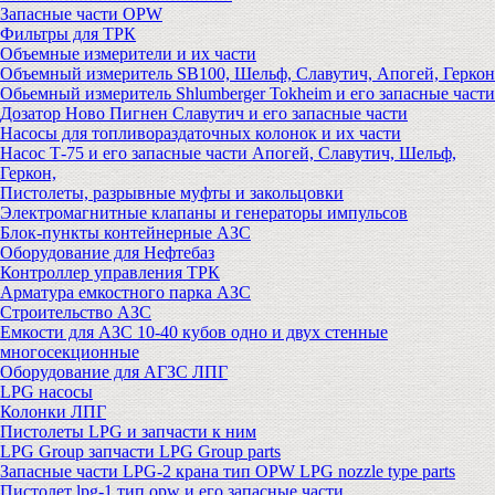
Запасные части OPW
Фильтры для ТРК
Объемные измерители и их части
Объемный измеритель SB100, Шельф, Славутич, Апогей, Геркон
Обьемный измеритель Shlumberger Tokheim и его запасные части
Дозатор Ново Пигнен Славутич и его запасные части
Насосы для топливораздаточных колонок и их части
Насос Т-75 и его запасные части Апогей, Славутич, Шельф,
Геркон,
Пистолеты, разрывные муфты и закольцовки
Электромагнитные клапаны и генераторы импульсов
Блок-пункты контейнерные АЗС
Оборудование для Нефтебаз
Контроллер управления ТРК
Арматура емкостного парка АЗС
Строительство АЗС
Емкости для АЗС 10-40 кубов одно и двух стенные
многосекционные
Оборудование для АГЗС ЛПГ
LPG насосы
Колонки ЛПГ
Пистолеты LPG и запчасти к ним
LPG Group запчасти LPG Group parts
Запасные части LPG-2 крана тип OPW LPG nozzle type parts
Пистолет lpg-1 тип opw и его запасные части