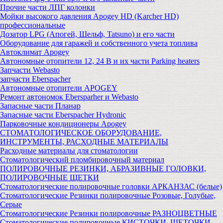
Прочие части ЛПГ колонки
Мойки высокого давления Apogey HD (Karcher HD)
профессиональные
Дозатор LPG (Апогей, Шельф, Tatsuno) и его части
Оборудование для гаражей и собственного учета топлива
Автоклимат Apogey
Автономные отопители 12, 24 В и их части Parking heaters
Запчасти Webasto
запчасти Eberspacher
Автономные отопители APOGEY
Ремонт автономок Ebersparher и Webasto
Запасные части Планар
Запасные части Eberspacher Hydronic
Парковочные кондиционеры Apogey
СТОМАТОЛОГИЧЕСКОЕ ОБОРУДОВАНИЕ,
ИНСТРУМЕНТЫ, РАСХОДНЫЕ МАТЕРИАЛЫ
Расходные материалы для стоматологии
Стоматологический пломбировочный материал
ПОЛИРОВОЧНЫЕ РЕЗИНКИ, АБРАЗИВНЫЕ ГОЛОВКИ,
ПОЛИРОВОЧНЫЕ ЩЕТКИ
Стоматологические полировочные головки АРКАНЗАС (белые)
Стоматологические Резинки полировочные Розовые, Голубые,
Серые
Стоматологические Резинки полировочные РАЗНОЦВЕТНЫЕ
Стоматологические полировочные КИСТОЧКИ, ЩЕТОЧКИ,