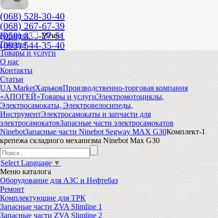
(068) 528-30-40
(068) 267-67-39
(050) 836-27-51
Корзина
Меню
(093) 544-35-40
Главная
Товары и услуги
О нас
Контакты
Статьи
UA Market
Харьков
Производственно-торговая компания
«АПОГЕЙ»
Товары и услуги
Электромотоциклы,
Электросамокаты, Электровелосипеды,
Инструмент
Электросамокаты и запчасти для
электросамокатов
Запасные части электросамокатов
Ninebot
Запасные части Ninebot Segway MAX G30
Комплект-1
крепежа складного механизма Ninebot Max G30
Select Language
▼
Меню
каталога
Оборудование для АЗС и Нефтебаз
Ремонт
Комплектующие для ТРК
Запасные части ZVA Slimline 1
Запасные части ZVA Slimline 2