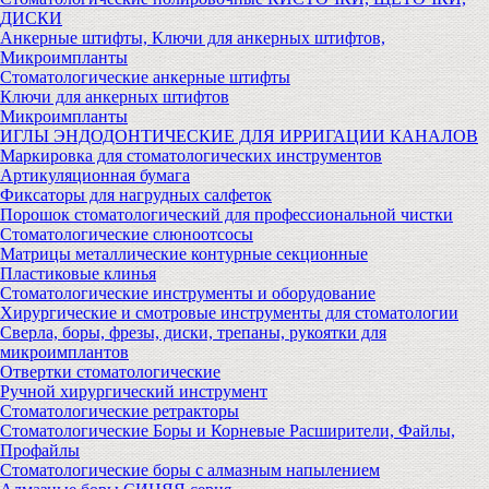
ДИСКИ
Анкерные штифты, Ключи для анкерных штифтов,
Микроимпланты
Стоматологические анкерные штифты
Ключи для анкерных штифтов
Микроимпланты
ИГЛЫ ЭНДОДОНТИЧЕСКИЕ ДЛЯ ИРРИГАЦИИ КАНАЛОВ
Маркировка для стоматологических инструментов
Артикуляционная бумага
Фиксаторы для нагрудных салфеток
Порошок стоматологический для профессиональной чистки
Стоматологические слюноотсосы
Матрицы металлические контурные секционные
Пластиковые клинья
Стоматологические инструменты и оборудование
Хирургические и смотровые инструменты для стоматологии
Сверла, боры, фрезы, диски, трепаны, рукоятки для
микроимплантов
Отвертки стоматологические
Ручной хирургический инструмент
Стоматологические ретракторы
Стоматологические Боры и Корневые Расширители, Файлы,
Профайлы
Стоматологические боры с алмазным напылением