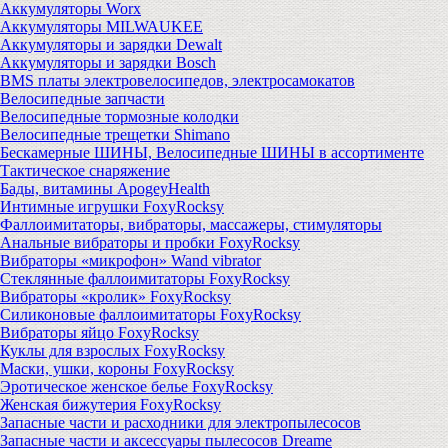
Аккумуляторы Worx
Аккумуляторы MILWAUKEE
Аккумуляторы и зарядки Dewalt
Аккумуляторы и зарядки Bosch
BMS платы электровелосипедов, электросамокатов
Велосипедные запчасти
Велосипедные тормозные колодки
Велосипедные трещетки Shimano
Бескамерные ШИНЫ, Велосипедные ШИНЫ в ассортименте
Тактическое снаряжение
Бады, витамины ApogeyHealth
Интимные игрушки FoxyRocksy
Фаллоимитаторы, вибраторы, массажеры, стимуляторы
Анальные вибраторы и пробки FoxyRocksy
Вибраторы «микрофон» Wand vibrator
Стеклянные фаллоимитаторы FoxyRocksy
Вибраторы «кролик» FoxyRocksy
Силиконовые фаллоимитаторы FoxyRocksy
Вибраторы яйцо FoxyRocksy
Куклы для взрослых FoxyRocksy
Маски, ушки, короны FoxyRocksy
Эротическое женское белье FoxyRocksy
Женская бижутерия FoxyRocksy
Запасные части и расходники для электропылесосов
Запасные части и аксессуары пылесосов Dreame