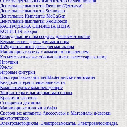
Система дентальных имплантатов Osstem Implant
Дентальные импланты Dentium (Дентиум)
Дентальные импланты Straumann
Дентальные Импланты MeGaGen
Дентальные импланты NeoBiotech
РАСПРОДАЖА СНИЖЕНА ЦЕНА
КОВИД-19 товары
Оборудование и аксессуары для косметологии
Керамические фрезы для маникюра
Твёрдосплавные фрезы для маникюра
Маникюрные фрезы с алмазным напылением
Косметологическое оборудование и аксессуары к нему
Игрушки
Куклы
Игровые фигурки
Бластеры blazestorm, nerfblaster детские автоматы
Квадрокоптеры и запасные части
Компьютерные комплектующие
3d принтеры и расходные материалы
Красота и здоровье
Сыворотки для лица
Маникюрные пилочи и бафы
Сварочные аппараты Аксессуары и Материалы д/сварки
аккумуляторов
Электромотоциклы, Электросамокаты, Электровелосипеды,