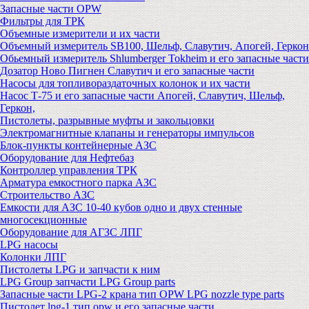
Запасные части OPW
Фильтры для ТРК
Объемные измерители и их части
Объемный измеритель SB100, Шельф, Славутич, Апогей, Геркон
Обьемный измеритель Shlumberger Tokheim и его запасные части
Дозатор Ново Пигнен Славутич и его запасные части
Насосы для топливораздаточных колонок и их части
Насос Т-75 и его запасные части Апогей, Славутич, Шельф,
Геркон,
Пистолеты, разрывные муфты и закольцовки
Электромагнитные клапаны и генераторы импульсов
Блок-пункты контейнерные АЗС
Оборудование для Нефтебаз
Контроллер управления ТРК
Арматура емкостного парка АЗС
Строительство АЗС
Емкости для АЗС 10-40 кубов одно и двух стенные
многосекционные
Оборудование для АГЗС ЛПГ
LPG насосы
Колонки ЛПГ
Пистолеты LPG и запчасти к ним
LPG Group запчасти LPG Group parts
Запасные части LPG-2 крана тип OPW LPG nozzle type parts
Пистолет lpg-1 тип opw и его запасные части