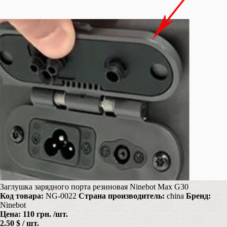
Заглушка зарядного порта резиновая Ninebot Max G30
Код товара:
NG-0022
Страна производитель:
china
Бренд:
Ninebot
Цена:
110 грн.
/шт.
2.50 $ / шт.