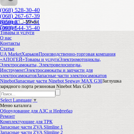
(068) 528-30-40
(068) 267-67-39
(050) 836-27-51
Корзина
Меню
(093) 544-35-40
Главная
Товары и услуги
О нас
Контакты
Статьи
UA Market
Харьков
Производственно-торговая компания
«АПОГЕЙ»
Товары и услуги
Электромотоциклы,
Электросамокаты, Электровелосипеды,
Инструмент
Электросамокаты и запчасти для
электросамокатов
Запасные части электросамокатов
Ninebot
Запасные части Ninebot Segway MAX G30
Заглушка
зарядного порта резиновая Ninebot Max G30
Select Language
▼
Меню
каталога
Оборудование для АЗС и Нефтебаз
Ремонт
Комплектующие для ТРК
Запасные части ZVA Slimline 1
Запасные части ZVA Slimline 2