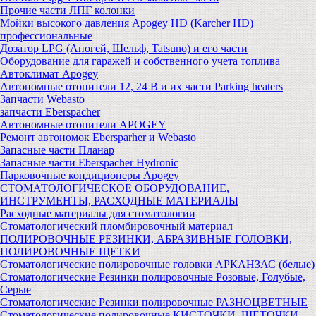
Прочие части ЛПГ колонки
Мойки высокого давления Apogey HD (Karcher HD)
профессиональные
Дозатор LPG (Апогей, Шельф, Tatsuno) и его части
Оборудование для гаражей и собственного учета топлива
Автоклимат Apogey
Автономные отопители 12, 24 В и их части Parking heaters
Запчасти Webasto
запчасти Eberspacher
Автономные отопители APOGEY
Ремонт автономок Ebersparher и Webasto
Запасные части Планар
Запасные части Eberspacher Hydronic
Парковочные кондиционеры Apogey
СТОМАТОЛОГИЧЕСКОЕ ОБОРУДОВАНИЕ,
ИНСТРУМЕНТЫ, РАСХОДНЫЕ МАТЕРИАЛЫ
Расходные материалы для стоматологии
Стоматологический пломбировочный материал
ПОЛИРОВОЧНЫЕ РЕЗИНКИ, АБРАЗИВНЫЕ ГОЛОВКИ,
ПОЛИРОВОЧНЫЕ ЩЕТКИ
Стоматологические полировочные головки АРКАНЗАС (белые)
Стоматологические Резинки полировочные Розовые, Голубые,
Серые
Стоматологические Резинки полировочные РАЗНОЦВЕТНЫЕ
Стоматологические полировочные КИСТОЧКИ, ЩЕТОЧКИ,