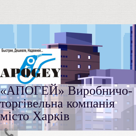
«АПОГЕЙ» Виробничо-
торгівельна компанія
місто Харків