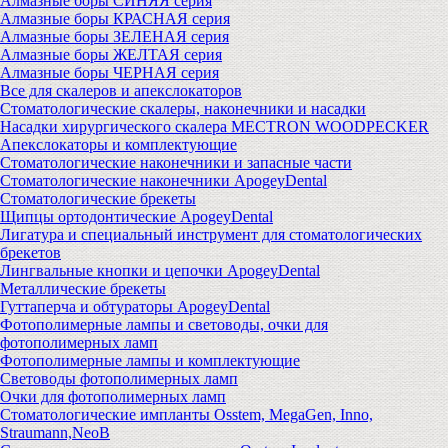
Алмазные боры СИНЯЯ серия
Алмазные боры КРАСНАЯ серия
Алмазные боры ЗЕЛЕНАЯ серия
Алмазные боры ЖЕЛТАЯ серия
Алмазные боры ЧЕРНАЯ серия
Все для скалеров и апекслокаторов
Стоматологические скалеры, наконечники и насадки
Насадки хирургического скалера MECTRON WOODPECKER
Апекслокаторы и комплектующие
Стоматологические наконечники и запасные части
Стоматологические наконечники ApogeyDental
Стоматологические брекеты
Щипцы ортодонтические ApogeyDental
Лигатура и специальный инструмент для стоматологических
брекетов
Лингвальные кнопки и цепочки ApogeyDental
Металлические брекеты
Гуттаперча и обтураторы ApogeyDental
Фотополимерные лампы и световоды, очки для
фотополимерных ламп
Фотополимерные лампы и комплектующие
Световоды фотополимерных ламп
Очки для фотополимерных ламп
Стоматологические импланты Osstem, MegaGen, Inno,
Straumann,NeoB