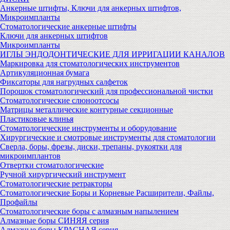
Анкерные штифты, Ключи для анкерных штифтов,
Микроимпланты
Стоматологические анкерные штифты
Ключи для анкерных штифтов
Микроимпланты
ИГЛЫ ЭНДОДОНТИЧЕСКИЕ ДЛЯ ИРРИГАЦИИ КАНАЛОВ
Маркировка для стоматологических инструментов
Артикуляционная бумага
Фиксаторы для нагрудных салфеток
Порошок стоматологический для профессиональной чистки
Стоматологические слюноотсосы
Матрицы металлические контурные секционные
Пластиковые клинья
Стоматологические инструменты и оборудование
Хирургические и смотровые инструменты для стоматологии
Сверла, боры, фрезы, диски, трепаны, рукоятки для
микроимплантов
Отвертки стоматологические
Ручной хирургический инструмент
Стоматологические ретракторы
Стоматологические Боры и Корневые Расширители, Файлы,
Профайлы
Стоматологические боры с алмазным напылением
Алмазные боры СИНЯЯ серия
Алмазные боры КРАСНАЯ серия