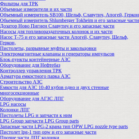
Фильтры для ТРК
Объемные измерители и их части
Объемный измеритель SB100, Шельф, Славутич, Апогей, Геркон
Обьемный измеритель Shlumberger Tokheim и его запасные части
Дозатор Ново Пигнен Славутич и его запасные части
Насосы для топливораздаточных колонок и их части
Насос Т-75 и его запасные части Апогей, Славутич, Шельф,
Геркон,
Пистолеты, разрывные муфты и закольцовки
Электромагнитные клапаны и генераторы импульсов
Блок-пункты контейнерные АЗС
Оборудование для Нефтебаз
Контроллер управления ТРК
Арматура емкостного парка АЗС
Строительство АЗС
Емкости для АЗС 10-40 кубов одно и двух стенные
многосекционные
Оборудование для АГЗС ЛПГ
LPG насосы
Колонки ЛПГ
Пистолеты LPG и запчасти к ним
LPG Group запчасти LPG Group parts
Запасные части LPG-2 крана тип OPW LPG nozzle type parts
Пистолет lpg-1 тип opw и его запасные части
Прочие части ЛПГ колонки