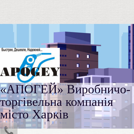
«АПОГЕЙ» Виробничо-
торгівельна компанія
місто Харків