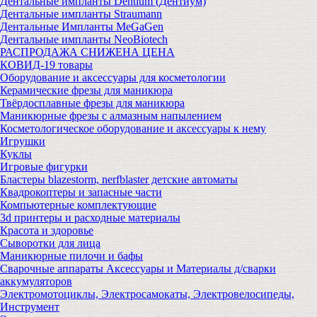
Дентальные импланты Dentium (Дентиум)
Дентальные импланты Straumann
Дентальные Импланты MeGaGen
Дентальные импланты NeoBiotech
РАСПРОДАЖА СНИЖЕНА ЦЕНА
КОВИД-19 товары
Оборудование и аксессуары для косметологии
Керамические фрезы для маникюра
Твёрдосплавные фрезы для маникюра
Маникюрные фрезы с алмазным напылением
Косметологическое оборудование и аксессуары к нему
Игрушки
Куклы
Игровые фигурки
Бластеры blazestorm, nerfblaster детские автоматы
Квадрокоптеры и запасные части
Компьютерные комплектующие
3d принтеры и расходные материалы
Красота и здоровье
Сыворотки для лица
Маникюрные пилочи и бафы
Сварочные аппараты Аксессуары и Материалы д/сварки
аккумуляторов
Электромотоциклы, Электросамокаты, Электровелосипеды,
Инструмент