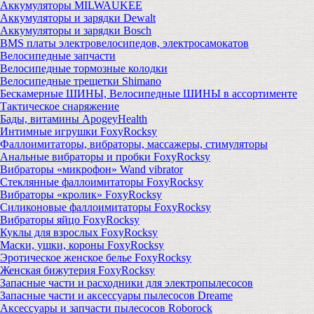
Аккумуляторы MILWAUKEE
Аккумуляторы и зарядки Dewalt
Аккумуляторы и зарядки Bosch
BMS платы электровелосипедов, электросамокатов
Велосипедные запчасти
Велосипедные тормозные колодки
Велосипедные трещетки Shimano
Бескамерные ШИНЫ, Велосипедные ШИНЫ в ассортименте
Тактическое снаряжение
Бады, витамины ApogeyHealth
Интимные игрушки FoxyRocksy
Фаллоимитаторы, вибраторы, массажеры, стимуляторы
Анальные вибраторы и пробки FoxyRocksy
Вибраторы «микрофон» Wand vibrator
Стеклянные фаллоимитаторы FoxyRocksy
Вибраторы «кролик» FoxyRocksy
Силиконовые фаллоимитаторы FoxyRocksy
Вибраторы яйцо FoxyRocksy
Куклы для взрослых FoxyRocksy
Маски, ушки, короны FoxyRocksy
Эротическое женское белье FoxyRocksy
Женская бижутерия FoxyRocksy
Запасные части и расходники для электропылесосов
Запасные части и аксессуары пылесосов Dreame
Аксессуары и запчасти пылесосов Roborock