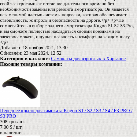
свой электросамокат в течение длительного времени без
необходимости замены или ремонта амортизатора. Он является
незаменимой частью системы подвески, которая обеспечивает
стабильность, контроль и безопасность на дороге.</p> <p>Не
сомневайтесь в выборе заднего амортизатора Kugoo S1 S2 S3 Pro,
и вы сможете полностью насладиться своими поездками на
электросамокате, ощущая плавность и комфорт на каждом шагу.
</p>
Добавлен: 18 ноября 2021, 13:30
Обновлён: 23 мая 2024, 12:52
Категория в каталоге:
Самокаты для взрослых в Харькове
Похожие товары компании:
Переднее крыло для самоката Kugoo S1 / S2 / S3 / S4 / F3 PRO /
S3 PRO
308 грн./шт.
7.00 $ / шт.
в наличии