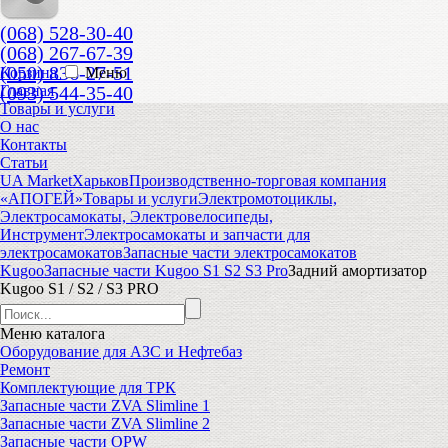
(068) 528-30-40
(068) 267-67-39
(050) 836-27-51
Корзина
Меню
(093) 544-35-40
Главная
Товары и услуги
О нас
Контакты
Статьи
UA Market
Харьков
Производственно-торговая компания
«АПОГЕЙ»
Товары и услуги
Электромотоциклы,
Электросамокаты, Электровелосипеды,
Инструмент
Электросамокаты и запчасти для
электросамокатов
Запасные части электросамокатов
Kugoo
Запасные части Kugoo S1 S2 S3 Pro
Задний амортизатор
Kugoo S1 / S2 / S3 PRO
Меню
каталога
Оборудование для АЗС и Нефтебаз
Ремонт
Комплектующие для ТРК
Запасные части ZVA Slimline 1
Запасные части ZVA Slimline 2
Запасные части OPW