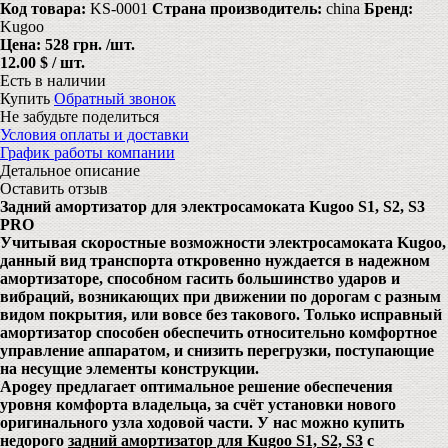
Код товара:
KS-0001
Страна производитель:
china
Бренд:
Kugoo
Цена:
528 грн.
/шт.
12.00 $ / шт.
Есть в наличии
Купить
Обратный звонок
Не забудьте поделиться
Условия оплаты и доставки
График работы компании
Детальное описание
Оставить отзыв
Задний амортизатор для электросамоката Kugoo S1, S2, S3
PRO
Учитывая скоростные возможности электросамоката Kugoo,
данный вид транспорта откровенно нуждается в надежном
амортизаторе, способном гасить большинство ударов и
вибраций, возникающих при движении по дорогам с разным
видом покрытия, или вовсе без такового. Только исправный
амортизатор способен обеспечить относительно комфортное
управление аппаратом, и снизить перегрузки, поступающие
на несущие элементы конструкции.
Apogey предлагает оптимальное решение обеспечения
уровня комфорта владельца, за счёт установки
нового
оригинального узла ходовой части
. У нас можно купить
недорого
задний амортизатор для Kugoo S1, S2, S3
с