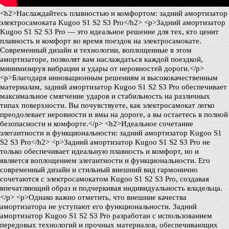
<h2>Наслаждайтесь плавностью и комфортом: задний амортизатор
электросамоката Kugoo S1 S2 S3 Pro</h2> <p>Задний амортизатор
Kugoo S1 S2 S3 Pro — это идеальное решение для тех, кто ценит
плавность и комфорт во время поездок на электросамокате.
Современный дизайн и технологии, воплощенные в этом
амортизаторе, позволят вам наслаждаться каждой поездкой,
минимизируя вибрации и удары от неровностей дороги.</p>
<p>Благодаря инновационным решениям и высококачественным
материалам, задний амортизатор Kugoo S1 S2 S3 Pro обеспечивает
максимальное смягчение ударов и стабильность на различных
типах поверхности. Вы почувствуете, как электросамокат легко
преодолевает неровности и ямы на дороге, а вы остаетесь в полной
безопасности и комфорте.</p> <h2>Идеальное сочетание
элегантности и функциональности: задний амортизатор Kugoo S1
S2 S3 Pro</h2> <p>Задний амортизатор Kugoo S1 S2 S3 Pro не
только обеспечивает идеальную плавность и комфорт, но и
является воплощением элегантности и функциональности. Его
современный дизайн и стильный внешний вид гармонично
сочетаются с электросамокатом Kugoo S1 S2 S3 Pro, создавая
впечатляющий образ и подчеркивая индивидуальность владельца.
</p> <p>Однако важно отметить, что внешние качества
амортизатора не уступают его функциональности. Задний
амортизатор Kugoo S1 S2 S3 Pro разработан с использованием
передовых технологий и прочных материалов, обеспечивающих