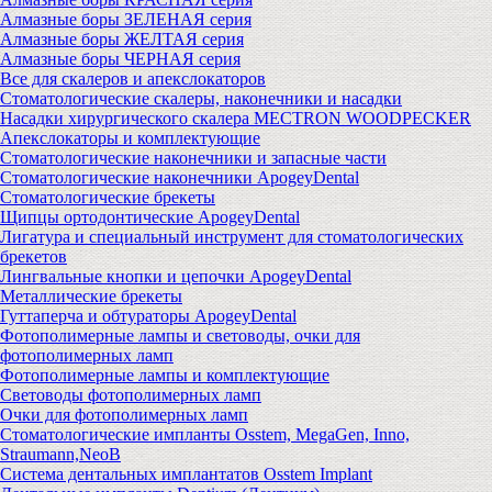
Алмазные боры ЗЕЛЕНАЯ серия
Алмазные боры ЖЕЛТАЯ серия
Алмазные боры ЧЕРНАЯ серия
Все для скалеров и апекслокаторов
Стоматологические скалеры, наконечники и насадки
Насадки хирургического скалера MECTRON WOODPECKER
Апекслокаторы и комплектующие
Стоматологические наконечники и запасные части
Стоматологические наконечники ApogeyDental
Стоматологические брекеты
Щипцы ортодонтические ApogeyDental
Лигатура и специальный инструмент для стоматологических
брекетов
Лингвальные кнопки и цепочки ApogeyDental
Металлические брекеты
Гуттаперча и обтураторы ApogeyDental
Фотополимерные лампы и световоды, очки для
фотополимерных ламп
Фотополимерные лампы и комплектующие
Световоды фотополимерных ламп
Очки для фотополимерных ламп
Стоматологические импланты Osstem, MegaGen, Inno,
Straumann,NeoB
Система дентальных имплантатов Osstem Implant