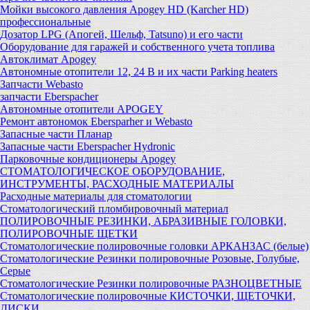
Мойки высокого давления Apogey HD (Karcher HD)
профессиональные
Дозатор LPG (Апогей, Шельф, Tatsuno) и его части
Оборудование для гаражей и собственного учета топлива
Автоклимат Apogey
Автономные отопители 12, 24 В и их части Parking heaters
Запчасти Webasto
запчасти Eberspacher
Автономные отопители APOGEY
Ремонт автономок Ebersparher и Webasto
Запасные части Планар
Запасные части Eberspacher Hydronic
Парковочные кондиционеры Apogey
СТОМАТОЛОГИЧЕСКОЕ ОБОРУДОВАНИЕ,
ИНСТРУМЕНТЫ, РАСХОДНЫЕ МАТЕРИАЛЫ
Расходные материалы для стоматологии
Стоматологический пломбировочный материал
ПОЛИРОВОЧНЫЕ РЕЗИНКИ, АБРАЗИВНЫЕ ГОЛОВКИ,
ПОЛИРОВОЧНЫЕ ЩЕТКИ
Стоматологические полировочные головки АРКАНЗАС (белые)
Стоматологические Резинки полировочные Розовые, Голубые,
Серые
Стоматологические Резинки полировочные РАЗНОЦВЕТНЫЕ
Стоматологические полировочные КИСТОЧКИ, ЩЕТОЧКИ,
ДИСКИ