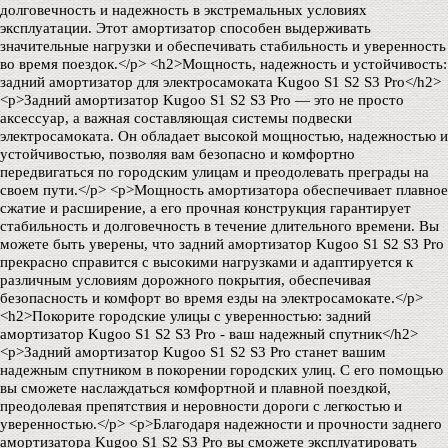
долговечность и надежность в экстремальных условиях
эксплуатации. Этот амортизатор способен выдерживать
значительные нагрузки и обеспечивать стабильность и уверенность
во время поездок.</p> <h2>Мощность, надежность и устойчивость:
задний амортизатор для электросамоката Kugoo S1 S2 S3 Pro</h2>
<p>Задний амортизатор Kugoo S1 S2 S3 Pro — это не просто
аксессуар, а важная составляющая системы подвески
электросамоката. Он обладает высокой мощностью, надежностью и
устойчивостью, позволяя вам безопасно и комфортно
передвигаться по городским улицам и преодолевать преграды на
своем пути.</p> <p>Мощность амортизатора обеспечивает плавное
сжатие и расширение, а его прочная конструкция гарантирует
стабильность и долговечность в течение длительного времени. Вы
можете быть уверены, что задний амортизатор Kugoo S1 S2 S3 Pro
прекрасно справится с высокими нагрузками и адаптируется к
различным условиям дорожного покрытия, обеспечивая
безопасность и комфорт во время езды на электросамокате.</p>
<h2>Покорите городские улицы с уверенностью: задний
амортизатор Kugoo S1 S2 S3 Pro - ваш надежный спутник</h2>
<p>Задний амортизатор Kugoo S1 S2 S3 Pro станет вашим
надежным спутником в покорении городских улиц. С его помощью
вы сможете наслаждаться комфортной и плавной поездкой,
преодолевая препятствия и неровности дороги с легкостью и
уверенностью.</p> <p>Благодаря надежности и прочности заднего
амортизатора Kugoo S1 S2 S3 Pro вы сможете эксплуатировать