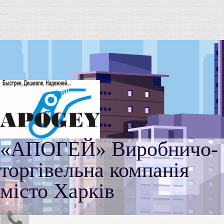
«АПОГЕЙ» Виробничо-
торгівельна компанія
місто Харків