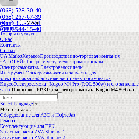
(068) 528-30-40
(068) 267-67-39
(050) 836-27-51
Корзина
Меню
(093) 544-35-40
Главная
Товары и услуги
О нас
Контакты
Статьи
UA Market
Харьков
Производственно-торговая компания
«АПОГЕЙ»
Товары и услуги
Электромотоциклы,
Электросамокаты, Электровелосипеды,
Инструмент
Электросамокаты и запчасти для
электросамокатов
Запасные части электросамокатов
Kugoo
Электросамокат Kugoo M4 Pro (RQL 500w) и его запасные
части
Покрышка 10*3.0 для электросамоката Kugoo M4 80/65-6
Select Language
▼
Меню
каталога
Оборудование для АЗС и Нефтебаз
Ремонт
Комплектующие для ТРК
Запасные части ZVA Slimline 1
Запасные части ZVA Slimline 2