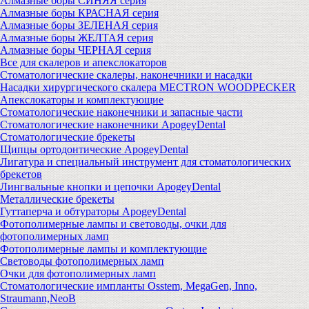
Алмазные боры СИНЯЯ серия
Алмазные боры КРАСНАЯ серия
Алмазные боры ЗЕЛЕНАЯ серия
Алмазные боры ЖЕЛТАЯ серия
Алмазные боры ЧЕРНАЯ серия
Все для скалеров и апекслокаторов
Стоматологические скалеры, наконечники и насадки
Насадки хирургического скалера MECTRON WOODPECKER
Апекслокаторы и комплектующие
Стоматологические наконечники и запасные части
Стоматологические наконечники ApogeyDental
Стоматологические брекеты
Щипцы ортодонтические ApogeyDental
Лигатура и специальный инструмент для стоматологических
брекетов
Лингвальные кнопки и цепочки ApogeyDental
Металлические брекеты
Гуттаперча и обтураторы ApogeyDental
Фотополимерные лампы и световоды, очки для
фотополимерных ламп
Фотополимерные лампы и комплектующие
Световоды фотополимерных ламп
Очки для фотополимерных ламп
Стоматологические импланты Osstem, MegaGen, Inno,
Straumann,NeoB