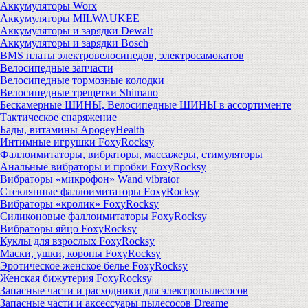
Аккумуляторы Worx
Аккумуляторы MILWAUKEE
Аккумуляторы и зарядки Dewalt
Аккумуляторы и зарядки Bosch
BMS платы электровелосипедов, электросамокатов
Велосипедные запчасти
Велосипедные тормозные колодки
Велосипедные трещетки Shimano
Бескамерные ШИНЫ, Велосипедные ШИНЫ в ассортименте
Тактическое снаряжение
Бады, витамины ApogeyHealth
Интимные игрушки FoxyRocksy
Фаллоимитаторы, вибраторы, массажеры, стимуляторы
Анальные вибраторы и пробки FoxyRocksy
Вибраторы «микрофон» Wand vibrator
Стеклянные фаллоимитаторы FoxyRocksy
Вибраторы «кролик» FoxyRocksy
Силиконовые фаллоимитаторы FoxyRocksy
Вибраторы яйцо FoxyRocksy
Куклы для взрослых FoxyRocksy
Маски, ушки, короны FoxyRocksy
Эротическое женское белье FoxyRocksy
Женская бижутерия FoxyRocksy
Запасные части и расходники для электропылесосов
Запасные части и аксессуары пылесосов Dreame