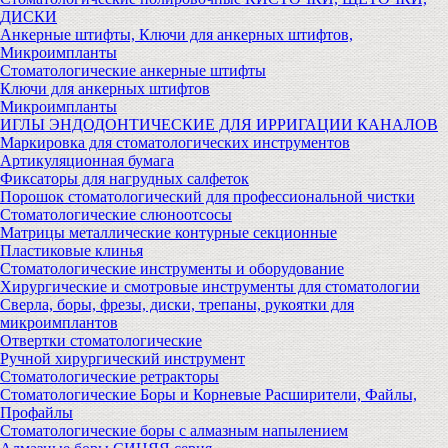
ДИСКИ
Анкерные штифты, Ключи для анкерных штифтов,
Микроимпланты
Стоматологические анкерные штифты
Ключи для анкерных штифтов
Микроимпланты
ИГЛЫ ЭНДОДОНТИЧЕСКИЕ ДЛЯ ИРРИГАЦИИ КАНАЛОВ
Маркировка для стоматологических инструментов
Артикуляционная бумага
Фиксаторы для нагрудных салфеток
Порошок стоматологический для профессиональной чистки
Стоматологические слюноотсосы
Матрицы металлические контурные секционные
Пластиковые клинья
Стоматологические инструменты и оборудование
Хирургические и смотровые инструменты для стоматологии
Сверла, боры, фрезы, диски, трепаны, рукоятки для
микроимплантов
Отвертки стоматологические
Ручной хирургический инструмент
Стоматологические ретракторы
Стоматологические Боры и Корневые Расширители, Файлы,
Профайлы
Стоматологические боры с алмазным напылением