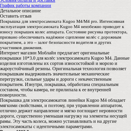
Условия оплаты и доставки
График работы компании
Детальное описание
Оставить отзыв
Покрышка для электросамоката Kugoo M4/M4 pro. Интенсивная
эксплуатация электросамоката Kugoo M4 неизбежно приводит к
износу покрышек колес аппарата. Состояние рисунка протектора,
призвано обеспечивать надёжное сцепление колёс с дорожным
покрытием, а это – залог безопасности водителя и других
участников движения.
Интернет магазин Моблайн предлагает оригинальные
покрышки 10*3.0 для колёс электросамоката Kugoo M4. Данные
изделия изготовлены их сортов износостойкой и морозо и
жароустойчивый резины. Оригинальная технология позволяет
покрышкам выдерживать значительные механические
перегрузки, сильные удары и дороги с некачественным
покрытием. Изнутри, покрышка, обработана специальным
составом, чтобы камера, не прилипала к ее внутренней
поверхности.
Покрышка для электросамокатов линейки Kugoo M4 обладает
мягкими свойствами, и поэтому, при управлении аппаратом,
отлично держит направление и мягко поглощает неровности
дороги, существенно уменьшая нагрузку на элементы несущей
рамы. Эту часть колеса, можно устанавливать и на другие
электосамокаты с идентичными параметрами.