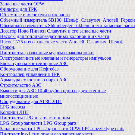
Запасные части OPW
Фильтры для ТРК
Объемные измерители и их части
Объемный измеритель SB100, Шельф, Славутич, Апогей, Геркон
Обьемный измеритель Shlumberger Tokheim и его запасные части
Дозатор Ново Пигнен Славутич и его запасные части
Насосы для топливораздаточных колонок и их части
Насос Т-75 и его запасные части Апогей, Славутич, Шельф,
Геркон,
Пистолеты, разрывные муфты и закольцовки
Электромагнитные клапаны и генераторы импульсов
Блок-пункты контейнерные АЗС
Оборудование для Нефтебаз
Контроллер управления ТРК
Арматура емкостного парка АЗС
Строительство АЗС
Емкости для АЗС 10-40 кубов одно и двух стенные
многосекционные
Оборудование для АГЗС ЛПГ
LPG насосы
Колонки ЛПГ
Пистолеты LPG и запчасти к ним
LPG Group запчасти LPG Group parts
Запасные части LPG-2 крана тип OPW LPG nozzle type parts
Пистолет lpg-1 тип opw и его запасные части