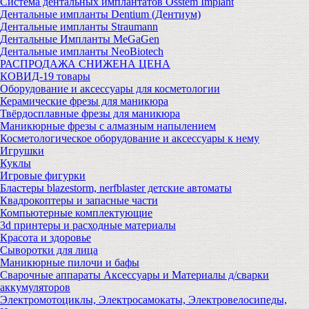
Система дентальных имплантатов Osstem Implant
Дентальные импланты Dentium (Дентиум)
Дентальные импланты Straumann
Дентальные Импланты MeGaGen
Дентальные импланты NeoBiotech
РАСПРОДАЖА СНИЖЕНА ЦЕНА
КОВИД-19 товары
Оборудование и аксессуары для косметологии
Керамические фрезы для маникюра
Твёрдосплавные фрезы для маникюра
Маникюрные фрезы с алмазным напылением
Косметологическое оборудование и аксессуары к нему
Игрушки
Куклы
Игровые фигурки
Бластеры blazestorm, nerfblaster детские автоматы
Квадрокоптеры и запасные части
Компьютерные комплектующие
3d принтеры и расходные материалы
Красота и здоровье
Сыворотки для лица
Маникюрные пилочи и бафы
Сварочные аппараты Аксессуары и Материалы д/сварки
аккумуляторов
Электромотоциклы, Электросамокаты, Электровелосипеды,