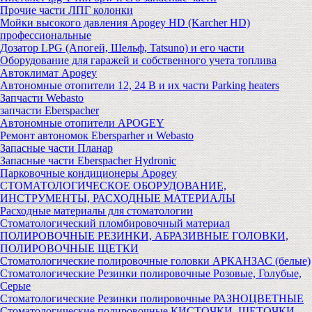
Прочие части ЛПГ колонки
Мойки высокого давления Apogey HD (Karcher HD)
профессиональные
Дозатор LPG (Апогей, Шельф, Tatsuno) и его части
Оборудование для гаражей и собственного учета топлива
Автоклимат Apogey
Автономные отопители 12, 24 В и их части Parking heaters
Запчасти Webasto
запчасти Eberspacher
Автономные отопители APOGEY
Ремонт автономок Ebersparher и Webasto
Запасные части Планар
Запасные части Eberspacher Hydronic
Парковочные кондиционеры Apogey
СТОМАТОЛОГИЧЕСКОЕ ОБОРУДОВАНИЕ,
ИНСТРУМЕНТЫ, РАСХОДНЫЕ МАТЕРИАЛЫ
Расходные материалы для стоматологии
Стоматологический пломбировочный материал
ПОЛИРОВОЧНЫЕ РЕЗИНКИ, АБРАЗИВНЫЕ ГОЛОВКИ,
ПОЛИРОВОЧНЫЕ ЩЕТКИ
Стоматологические полировочные головки АРКАНЗАС (белые)
Стоматологические Резинки полировочные Розовые, Голубые,
Серые
Стоматологические Резинки полировочные РАЗНОЦВЕТНЫЕ
Стоматологические полировочные КИСТОЧКИ, ЩЕТОЧКИ,